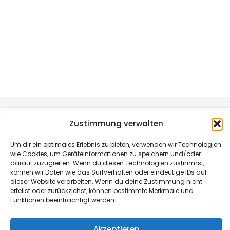
Zustimmung verwalten
Um dir ein optimales Erlebnis zu bieten, verwenden wir Technologien
wie Cookies, um Geräteinformationen zu speichern und/oder
darauf zuzugreifen. Wenn du diesen Technologien zustimmst,
können wir Daten wie das Surfverhalten oder eindeutige IDs auf
dieser Website verarbeiten. Wenn du deine Zustimmung nicht
blmedien.de
erteilst oder zurückziehst, können bestimmte Merkmale und
Funktionen beeinträchtigt werden.
blgastro.de
Akzeptieren