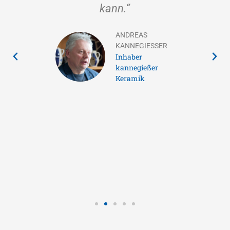
 uns
kann.“
und 
ANDREAS
che
KANNEGIESSER
Inhaber
elt.“
kannegießer
Keramik
PP
sführer
ei Hepp