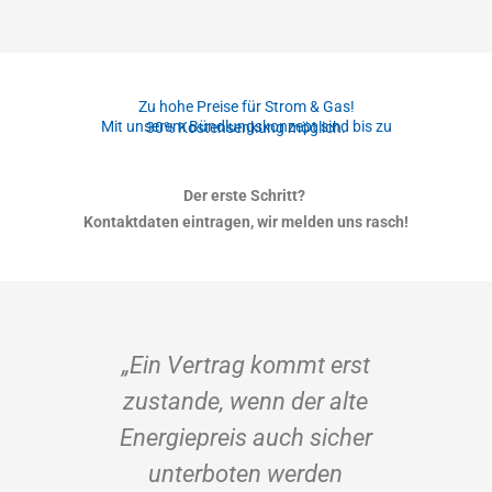
Zu hohe Preise für Strom & Gas!
Mit unserem Bündlungskonzept sind bis zu
30% Kostensenkung möglich.
Der erste Schritt?
Kontaktdaten eintragen, wir melden uns rasch!
nfach:
„Ein Vertrag kommt erst
"Wir
delten
zustande, wenn der alte
Ener
m- und
Energiepreis auch sicher
Vertra
 der
unterboten werden
auch