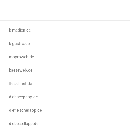
blmedien.de
blgastro.de
moproweb.de
kaeseweb.de
fleischnet.de
diehaccpapp.de
diefleischerapp.de
diebestellapp.de