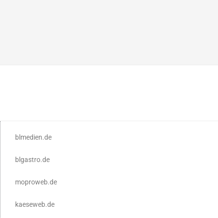
blmedien.de
blgastro.de
moproweb.de
kaeseweb.de