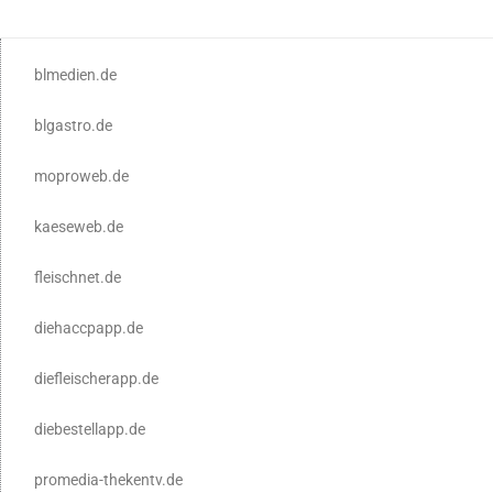
blmedien.de
blgastro.de
moproweb.de
kaeseweb.de
fleischnet.de
diehaccpapp.de
diefleischerapp.de
diebestellapp.de
promedia-thekentv.de