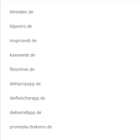
blmedien.de
blgastro.de
moproweb.de
kaeseweb.de
fleischnet.de
diehaccpapp.de
diefleischerapp.de
diebestellapp.de
promedia-thekentv.de