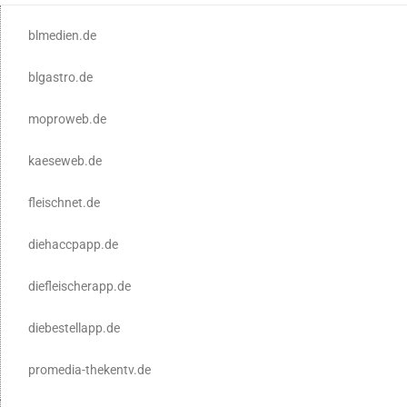
blmedien.de
blgastro.de
moproweb.de
kaeseweb.de
fleischnet.de
diehaccpapp.de
diefleischerapp.de
diebestellapp.de
promedia-thekentv.de