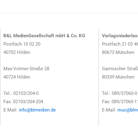
B&L MedienGesellschaft mbH & Co. KG
Verlagsniederla
Postfach 10 02 20
Postfach 21 03 4
40702 Hilden
80673 München
Max-Volmer-Straße 28
Garmischer Straß
40724 Hilden
80339 München
Tel.: 02103/204-0
Tel.: 089/37060-0
Fax: 02103/204-204
Fax: 089/37060-1
E-Mail:
info@blmedien.de
E-Mail:
muc@blme