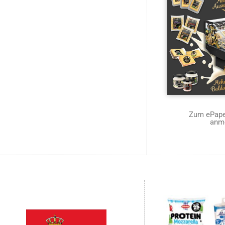
Zum ePaper
anm