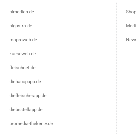
blmedien.de
Sho
blgastro.de
Medi
moproweb.de
News
kaeseweb.de
fleischnet.de
diehaccpapp.de
diefleischerapp.de
diebestellapp.de
promedia-thekentv.de