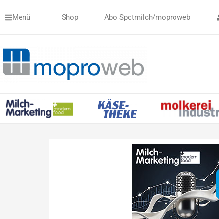
Zum
Menü
Shop
Abo Spotmilch/moproweb
Inhalt
springen