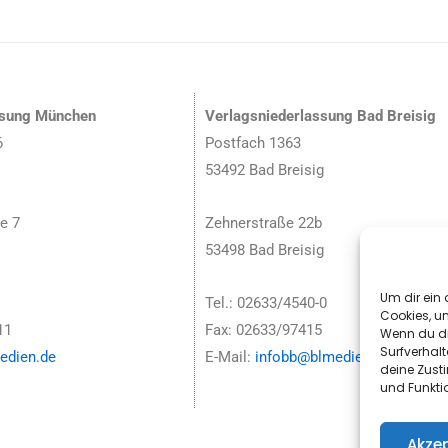
ssung München
Verlagsniederlassung Bad Breisig
6
Postfach 1363
53492 Bad Breisig
e 7
Zehnerstraße 22b
53498 Bad Breisig
Um dir ein 
Tel.: 02633/4540-0
Cookies, u
11
Fax: 02633/97415
Wenn du di
Surfverhalt
dien.de
E-Mail:
infobb@blmedien.de
deine Zust
und Funkti
Akzep