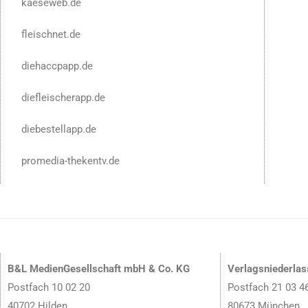
kaeseweb.de
fleischnet.de
diehaccpapp.de
diefleischerapp.de
diebestellapp.de
promedia-thekentv.de
B&L MedienGesellschaft mbH & Co. KG
Verlagsniederla
Postfach 10 02 20
Postfach 21 03 4
40702 Hilden
80673 München