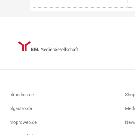
blmedien.de
Sho
blgastro.de
Medi
moproweb.de
News