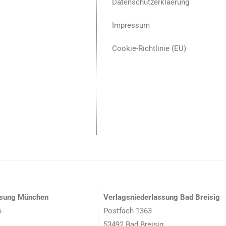
Datenschutzerklaerung
Impressum
Cookie-Richtlinie (EU)
ssung München
Verlagsniederlassung Bad Breisig
6
Postfach 1363
53492 Bad Breisig