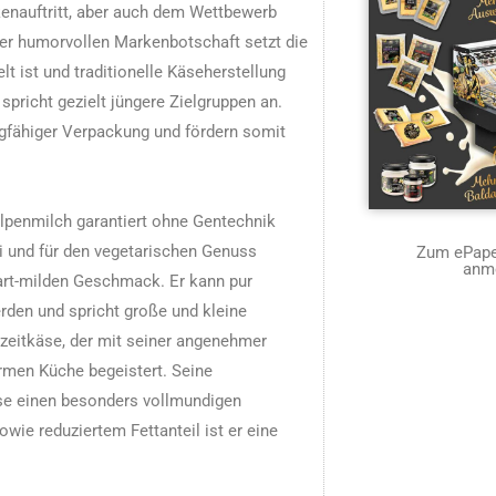
kenauftritt, aber auch dem Wettbewerb
ner humorvollen Markenbotschaft setzt die
lt ist und traditionelle Käseherstellung
pricht gezielt jüngere Zielgruppen an.
ngfähiger Verpackung und fördern somit
Alpenmilch garantiert ohne Gentechnik
ei und für den vegetarischen Genuss
Zum ePaper
anm
zart-milden Geschmack. Er kann pur
rden und spricht große und kleine
otzeitkäse, der mit seiner angenehmer
rmen Küche begeistert. Seine
äse einen besonders vollmundigen
ie reduziertem Fettanteil ist er eine