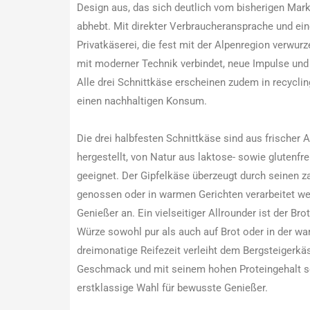
Design aus, das sich deutlich vom bisherigen Mar
abhebt. Mit direkter Verbraucheransprache und ei
Privatkäserei, die fest mit der Alpenregion verwurze
mit moderner Technik verbindet, neue Impulse und s
Alle drei Schnittkäse erscheinen zudem in recycli
einen nachhaltigen Konsum.
Die drei halbfesten Schnittkäse sind aus frischer 
hergestellt, von Natur aus laktose- sowie glutenfr
geeignet. Der Gipfelkäse überzeugt durch seinen 
genossen oder in warmen Gerichten verarbeitet we
Genießer an. Ein vielseitiger Allrounder ist der Br
Würze sowohl pur als auch auf Brot oder in der wa
dreimonatige Reifezeit verleiht dem Bergsteigerk
Geschmack und mit seinem hohen Proteingehalt sow
erstklassige Wahl für bewusste Genießer.