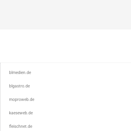
blmedien.de
blgastro.de
moproweb.de
kaeseweb.de
fleischnet.de