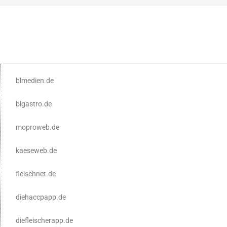
blmedien.de
blgastro.de
moproweb.de
kaeseweb.de
fleischnet.de
diehaccpapp.de
diefleischerapp.de