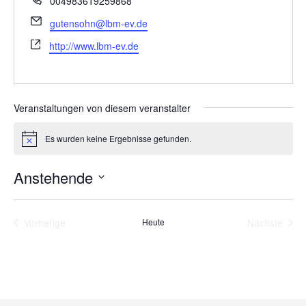
004983619259868
Email
gutensohn@lbm-ev.de
Webseite
http://www.lbm-ev.de
Veranstaltungen von diesem veranstalter
Es wurden keine Ergebnisse gefunden.
Hinweis
Anstehende
Datum
wählen.
Vorherige
Heute
Nächste
Veranstaltungen
Veransta