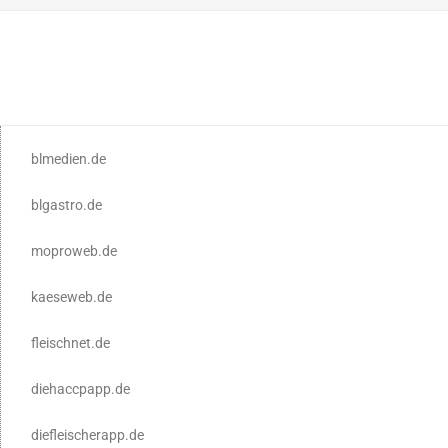
blmedien.de
blgastro.de
moproweb.de
kaeseweb.de
fleischnet.de
diehaccpapp.de
diefleischerapp.de