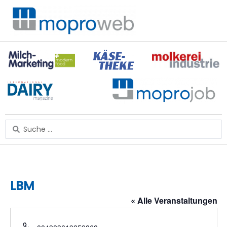
Zum
Inhalt
springen
Search
...
LBM
« Alle Veranstaltungen
Telefon