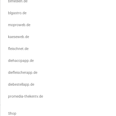
blmedien.de
blgastro.de
moproweb.de
kaeseweb.de
fleischnet.de
diehaccpapp.de
diefleischerapp.de
diebestellapp.de
promedia-thekentv.de
Shop