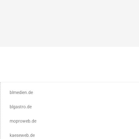
blmedien.de
blgastro.de
moproweb.de
kaeseweb.de