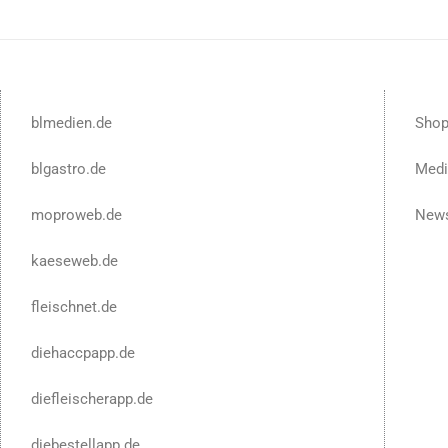
blmedien.de
Sho
blgastro.de
Medi
moproweb.de
News
kaeseweb.de
fleischnet.de
diehaccpapp.de
diefleischerapp.de
diebestellapp.de