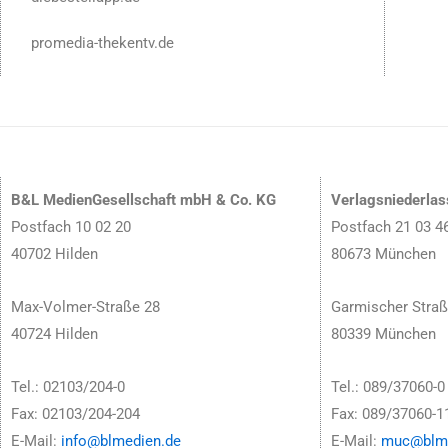
promedia-thekentv.de
B&L MedienGesellschaft mbH & Co. KG
Verlagsniederla
Postfach 10 02 20
Postfach 21 03 4
40702 Hilden
80673 München
Max-Volmer-Straße 28
Garmischer Straß
40724 Hilden
80339 München
Tel.: 02103/204-0
Tel.: 089/37060-0
Fax: 02103/204-204
Fax: 089/37060-1
E-Mail:
info@blmedien.de
E-Mail:
muc@blme