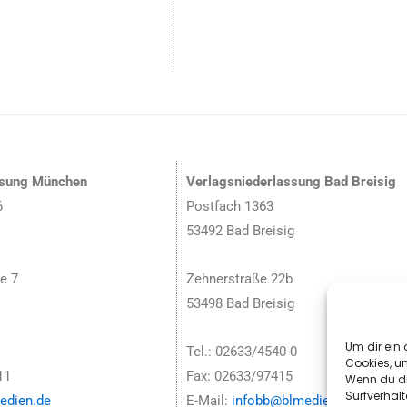
ssung München
Verlagsniederlassung Bad Breisig
6
Postfach 1363
53492 Bad Breisig
e 7
Zehnerstraße 22b
53498 Bad Breisig
Um dir ein 
Tel.: 02633/4540-0
Cookies, u
11
Fax: 02633/97415
Wenn du di
Surfverhalt
dien.de
E-Mail:
infobb@blmedien.de