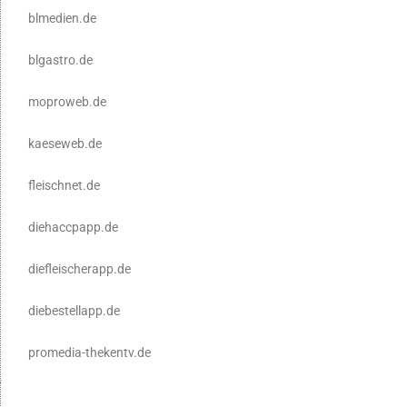
blmedien.de
blgastro.de
moproweb.de
kaeseweb.de
fleischnet.de
diehaccpapp.de
diefleischerapp.de
diebestellapp.de
promedia-thekentv.de