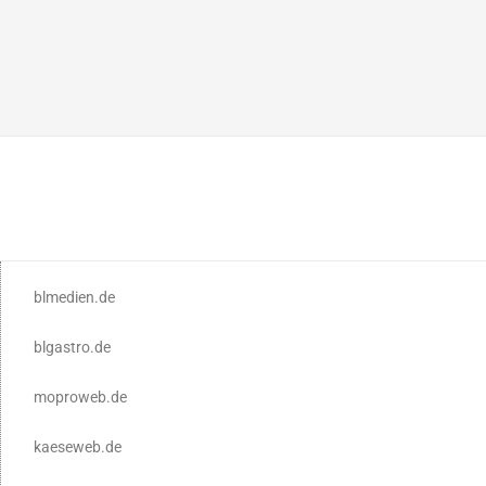
blmedien.de
blgastro.de
moproweb.de
kaeseweb.de