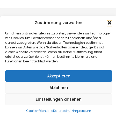
Zustimmung verwalten
Um dir ein optimales Erlebnis zu bieten, verwenden wir Technologien
wie Cookies, um Geräteinformationen zu speichern und/oder
darauf zuzugreifen. Wenn du diesen Technologien zustimmst,
können wir Daten wie das Surfverhalten oder eindeutige IDs auf
dieser Website verarbeiten. Wenn du deine Zustimmung nicht
erteilst oder zurückziehst, können bestimmte Merkmale und
Funktionen beeinträchtigt werden.
© B&L MedienGesellschaft mbH & Co. KG
Akzeptieren
Made with ♥ by HLT GmbH & Co. KG
Ablehnen
Einstellungen ansehen
Cookie-Richtlinie
Datenschutz
Impressum