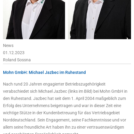
News
01.12.2023
Roland Sossna
Mohn GmbH: Michael Jazbec im Ruhestand
Nach rund 20 Jahren engagierter Betriebszugehörigkeit
verabschiedet sich Michael Jazbec (links im Bild) bei Mohn GmbH in
den Ruhestand. Jazbec hat seit dem 1. April 2004 maßgeblich zum
Erfolg des Unternehmens beigetragen und war in dieser Zeit eine
wichtige Stütze in der Kundenbetreuung für das Vertriebsgebiet
Norddeutschland. Sein Engagement, seine Fachkenntnisse und vor
allem seine freundliche Art haben ihn zu einer vertrauenswürdigen