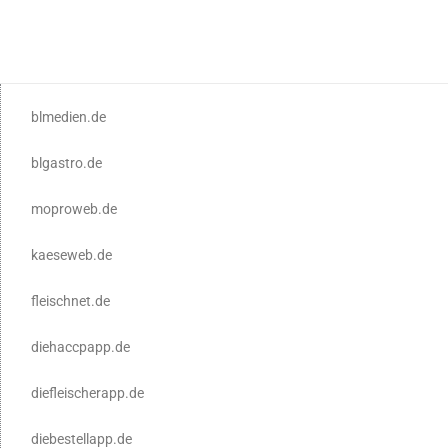
blmedien.de
blgastro.de
moproweb.de
kaeseweb.de
fleischnet.de
diehaccpapp.de
diefleischerapp.de
diebestellapp.de