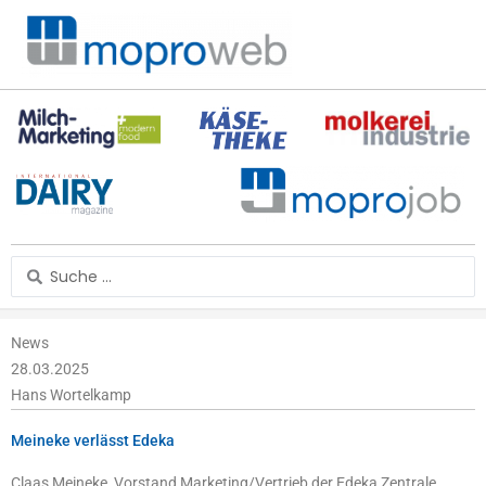
Zum
Inhalt
springen
Search
...
News
28.03.2025
Hans Wortelkamp
Meineke verlässt Edeka
Claas Meineke, Vorstand Marketing/Vertrieb der Edeka Zentrale