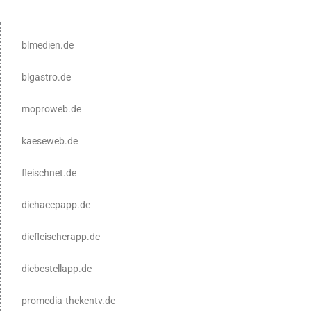
blmedien.de
blgastro.de
moproweb.de
kaeseweb.de
fleischnet.de
diehaccpapp.de
diefleischerapp.de
diebestellapp.de
promedia-thekentv.de