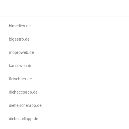
blmedien.de
blgastro.de
moproweb.de
kaeseweb.de
fleischnet.de
diehaccpapp.de
diefleischerapp.de
diebestellapp.de