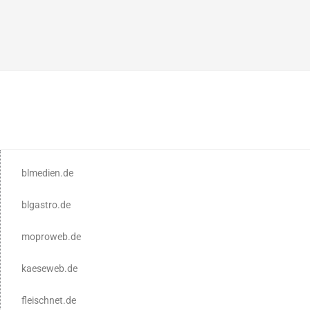
blmedien.de
blgastro.de
moproweb.de
kaeseweb.de
fleischnet.de