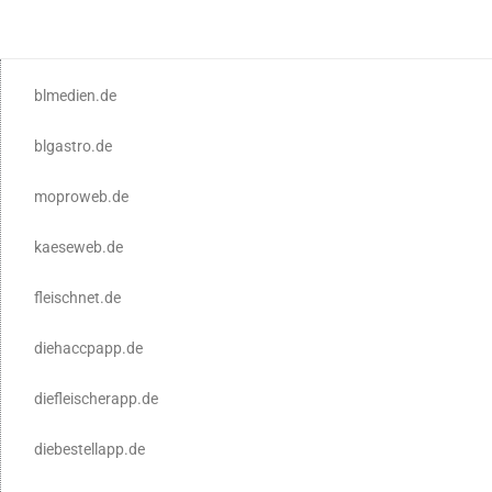
blmedien.de
blgastro.de
moproweb.de
kaeseweb.de
fleischnet.de
diehaccpapp.de
diefleischerapp.de
diebestellapp.de