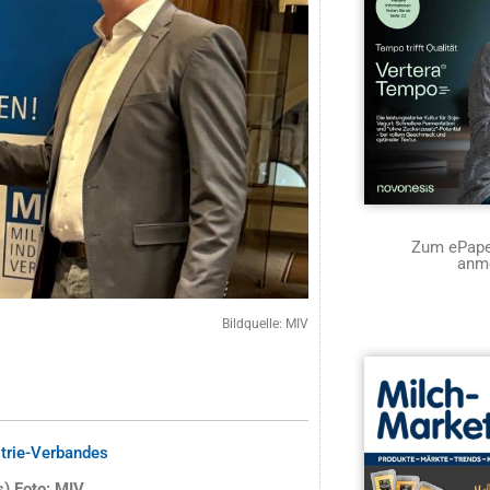
Zum ePaper
anm
Bildquelle: MIV
strie-Verbandes
s) Foto: MIV