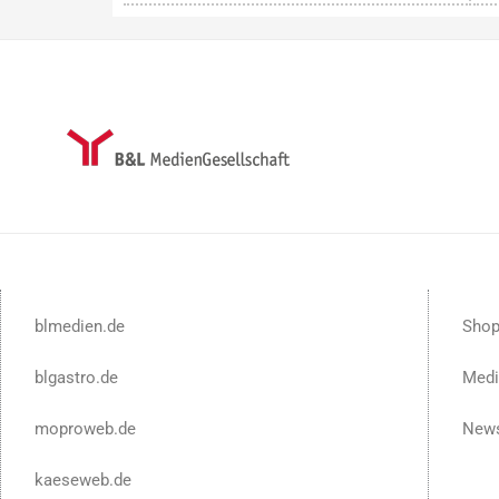
blmedien.de
Sho
blgastro.de
Medi
moproweb.de
News
kaeseweb.de