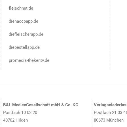
fleischnet.de
diehaccpapp.de
diefleischerapp.de
diebestellapp.de
promedia-thekentv.de
B&L MedienGesellschaft mbH & Co. KG
Verlagsniederla
Postfach 10 02 20
Postfach 21 03 4
40702 Hilden
80673 München