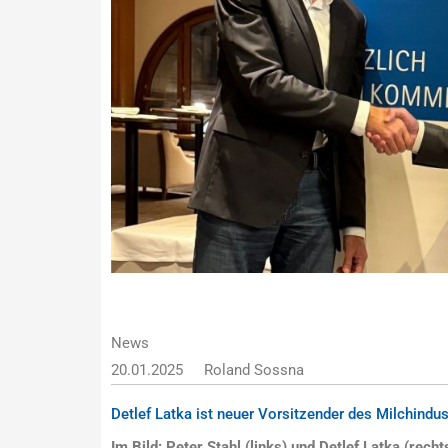
News
20.01.2025
Roland Sossna
Detlef Latka ist neuer Vorsitzender des Milchindu
Im Bild: Peter Stahl (links) und Detlef Latka (recht