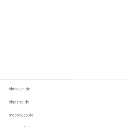
blmedien.de
blgastro.de
moproweb.de