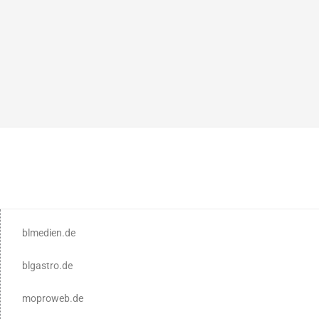
blmedien.de
blgastro.de
moproweb.de