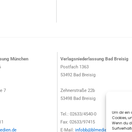
ssung München
Verlagsniederlassung Bad Breisig
6
Postfach 1363
53492 Bad Breisig
e 7
Zehnerstraße 22b
53498 Bad Breisig
Um dir ein 
Tel.: 02633/4540-0
Cookies, u
11
Fax: 02633/97415
Wenn du di
Surfverhalt
dien.de
E-Mail:
infobb@blmedien.de