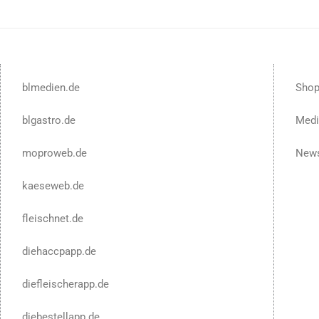
blmedien.de
Sho
blgastro.de
Medi
moproweb.de
News
kaeseweb.de
fleischnet.de
diehaccpapp.de
diefleischerapp.de
diebestellapp.de