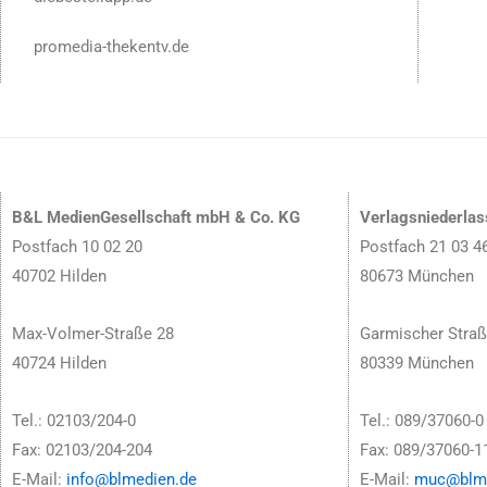
promedia-thekentv.de
B&L MedienGesellschaft mbH & Co. KG
Verlagsniederla
Postfach 10 02 20
Postfach 21 03 4
40702 Hilden
80673 München
Max-Volmer-Straße 28
Garmischer Straß
40724 Hilden
80339 München
Tel.: 02103/204-0
Tel.: 089/37060-0
Fax: 02103/204-204
Fax: 089/37060-1
E-Mail:
info@blmedien.de
E-Mail:
muc@blme