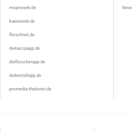
moproweb.de
News
kaeseweb.de
fleischnet.de
diehaccpapp.de
diefleischerapp.de
diebestellapp.de
promedia-thekentv.de