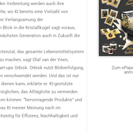
en Verbreitung werden auch ihre
e, wo KI bereits eine Vielzahl von
eine Verlangsamung der
lick in die Kristallkugel sagt voraus,
nächsten Generation auch in Zukunft die
Potenzial, das gesamte Lebensmittelsystem
v zu machen, sagt Olaf van der Veen,
t-ups Orbisk. Orbisk nutzt Bildverfolgung,
Zum ePaper
anm
n verschwendet werden. Und das ist nur
 dienen kann, erklärte er. KI-gestützte
öglichen, das Alltägliche zu vermeiden
ten können: “hervorragende Produkte” und
 was KI meiner Meinung nach im
zeitig für Effizienz, Nachhaltigkeit und