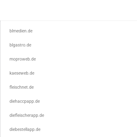
blmedien.de
blgastro.de
moproweb.de
kaeseweb.de
fleischnet.de
diehaccpapp.de
diefleischerapp.de
diebestellapp.de