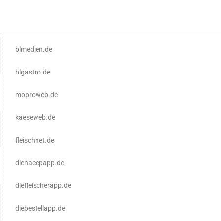
blmedien.de
blgastro.de
moproweb.de
kaeseweb.de
fleischnet.de
diehaccpapp.de
diefleischerapp.de
diebestellapp.de