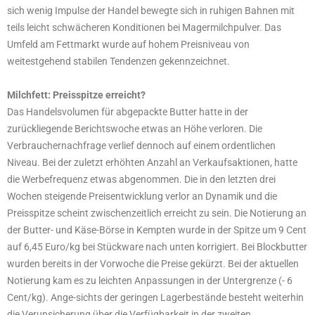
sich wenig Impulse der Handel bewegte sich in ruhigen Bahnen mit
teils leicht schwächeren Konditionen bei Magermilchpulver. Das
Umfeld am Fettmarkt wurde auf hohem Preisniveau von
weitestgehend stabilen Tendenzen gekennzeichnet.
Milchfett: Preisspitze erreicht?
Das Handelsvolumen für abgepackte Butter hatte in der
zurückliegende Berichtswoche etwas an Höhe verloren. Die
Verbrauchernachfrage verlief dennoch auf einem ordentlichen
Niveau. Bei der zuletzt erhöhten Anzahl an Verkaufsaktionen, hatte
die Werbefrequenz etwas abgenommen. Die in den letzten drei
Wochen steigende Preisentwicklung verlor an Dynamik und die
Preisspitze scheint zwischenzeitlich erreicht zu sein. Die Notierung an
der Butter- und Käse-Börse in Kempten wurde in der Spitze um 9 Cent
auf 6,45 Euro/kg bei Stückware nach unten korrigiert. Bei Blockbutter
wurden bereits in der Vorwoche die Preise gekürzt. Bei der aktuellen
Notierung kam es zu leichten Anpassungen in der Untergrenze (- 6
Cent/kg). Ange-sichts der geringen Lagerbestände besteht weiterhin
die Verunsicherung über die Verfügbarkeit in der zweiten