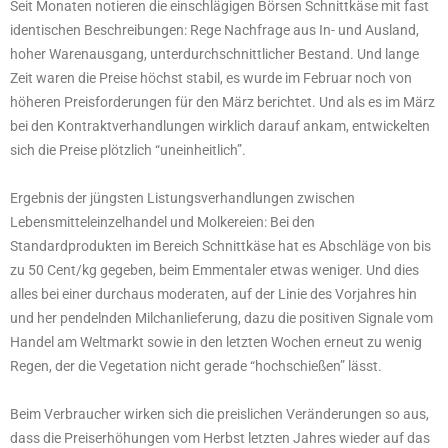
Seit Monaten notieren die einschlägigen Börsen Schnittkäse mit fast
identischen Beschreibungen: Rege Nachfrage aus In- und Ausland,
hoher Warenausgang, unterdurchschnittlicher Bestand. Und lange
Zeit waren die Preise höchst stabil, es wurde im Februar noch von
höheren Preisforderungen für den März berichtet. Und als es im März
bei den Kontraktverhandlungen wirklich darauf ankam, entwickelten
sich die Preise plötzlich “uneinheitlich”.
Ergebnis der jüngsten Listungsverhandlungen zwischen
Lebensmitteleinzelhandel und Molkereien: Bei den
Standardprodukten im Bereich Schnittkäse hat es Abschläge von bis
zu 50 Cent/kg gegeben, beim Emmentaler etwas weniger. Und dies
alles bei einer durchaus moderaten, auf der Linie des Vorjahres hin
und her pendelnden Milchanlieferung, dazu die positiven Signale vom
Handel am Weltmarkt sowie in den letzten Wochen erneut zu wenig
Regen, der die Vegetation nicht gerade “hochschießen” lässt.
Beim Verbraucher wirken sich die preislichen Veränderungen so aus,
dass die Preiserhöhungen vom Herbst letzten Jahres wieder auf das