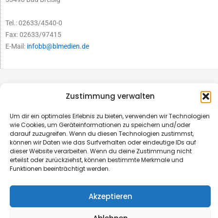
Tel.: 02633/4540-0
Fax: 02633/97415
E-Mail:
infobb@blmedien.de
Zustimmung verwalten
Um dir ein optimales Erlebnis zu bieten, verwenden wir Technologien
wie Cookies, um Geräteinformationen zu speichern und/oder
darauf zuzugreifen. Wenn du diesen Technologien zustimmst,
können wir Daten wie das Surfverhalten oder eindeutige IDs auf
dieser Website verarbeiten. Wenn du deine Zustimmung nicht
erteilst oder zurückziehst, können bestimmte Merkmale und
Funktionen beeinträchtigt werden.
© B&L MedienGesellschaft mbH & Co. KG
Akzeptieren
Made with ♥ by HLT GmbH & Co. KG