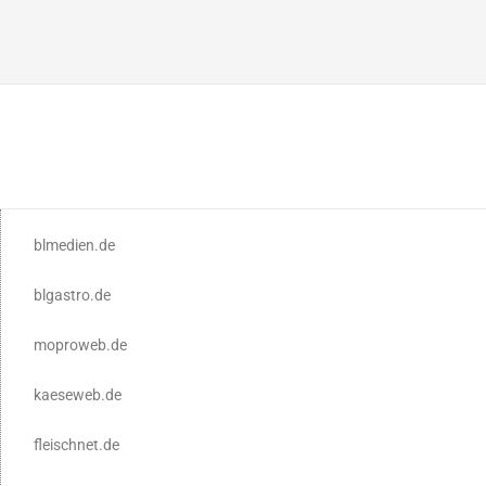
blmedien.de
blgastro.de
moproweb.de
kaeseweb.de
fleischnet.de