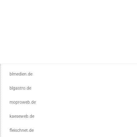
blmedien.de
blgastro.de
moproweb.de
kaeseweb.de
fleischnet.de