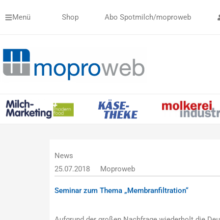
Zum
Menü
Shop
Abo Spotmilch/moproweb
Inhalt
springen
News
25.07.2018
Moproweb
Seminar zum Thema „Membranfiltration“
Aufgrund der großen Nachfrage wiederholt die D