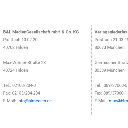
B&L MedienGesellschaft mbH & Co. KG
Verlagsniederla
Postfach 10 02 20
Postfach 21 03 4
40702 Hilden
80673 München
Max-Volmer-Straße 28
Garmischer Straß
40724 Hilden
80339 München
Tel.: 02103/204-0
Tel.: 089/37060-0
Fax: 02103/204-204
Fax: 089/37060-1
E-Mail:
info@blmedien.de
E-Mail:
muc@blme