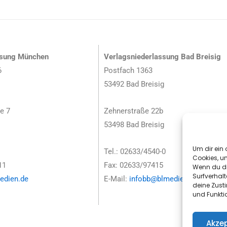
ssung München
Verlagsniederlassung Bad Breisig
6
Postfach 1363
53492 Bad Breisig
e 7
Zehnerstraße 22b
53498 Bad Breisig
Um dir ein 
Tel.: 02633/4540-0
Cookies, u
11
Fax: 02633/97415
Wenn du di
Surfverhalt
dien.de
E-Mail:
infobb@blmedien.de
deine Zust
und Funkti
Akzep