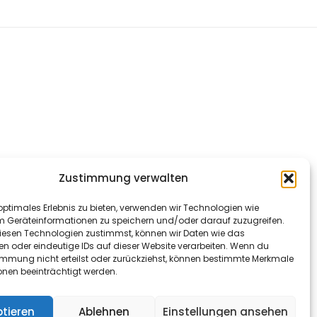
Zustimmung verwalten
optimales Erlebnis zu bieten, verwenden wir Technologien wie
m Geräteinformationen zu speichern und/oder darauf zuzugreifen.
esen Technologien zustimmst, können wir Daten wie das
en oder eindeutige IDs auf dieser Website verarbeiten. Wenn du
immung nicht erteilst oder zurückziehst, können bestimmte Merkmale
onen beeinträchtigt werden.
tieren
Ablehnen
Einstellungen ansehen