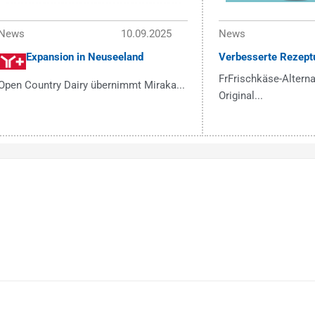
News
10.09.2025
News
Expansion in Neuseeland
Verbesserte Rezept
FrFrischkäse-Alterna
Open Country Dairy übernimmt Miraka...
Original...