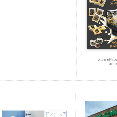
Zum ePaper
anm