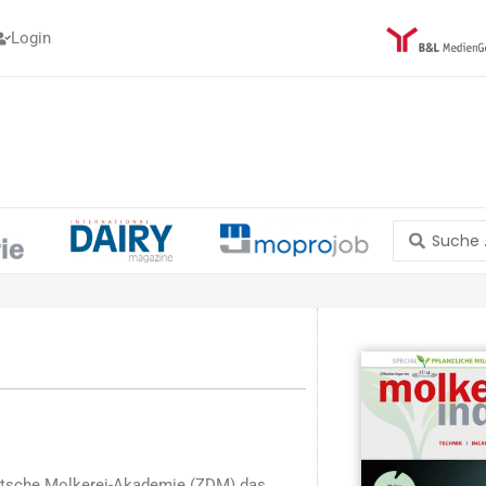
Login
Search
...
eutsche Molkerei-Akademie (ZDM) das