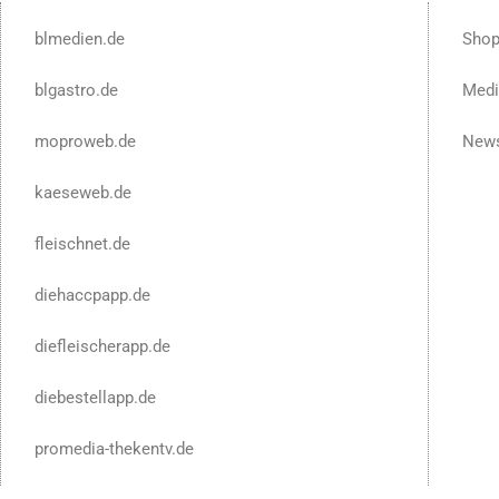
blmedien.de
Sho
blgastro.de
Medi
moproweb.de
News
kaeseweb.de
fleischnet.de
diehaccpapp.de
diefleischerapp.de
diebestellapp.de
promedia-thekentv.de