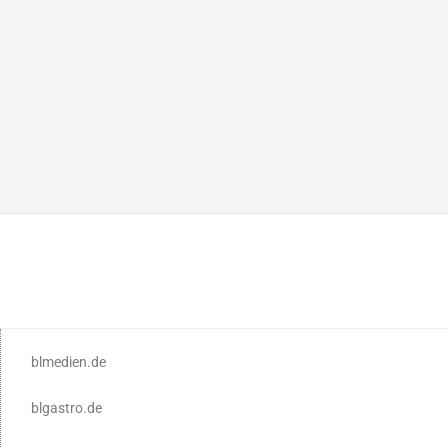
blmedien.de
blgastro.de