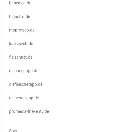
blmedien.de
blgastro.de
moproweb.de
kaeseweb.de
fleischnet.de
diehaccpapp.de
diefleischerapp.de
diebestellapp.de
promedia-thekentv.de
Shop