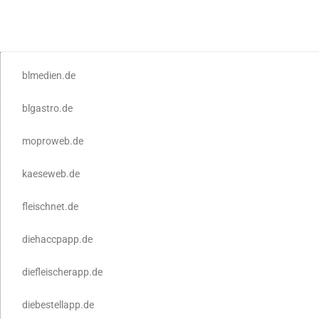
blmedien.de
blgastro.de
moproweb.de
kaeseweb.de
fleischnet.de
diehaccpapp.de
diefleischerapp.de
diebestellapp.de