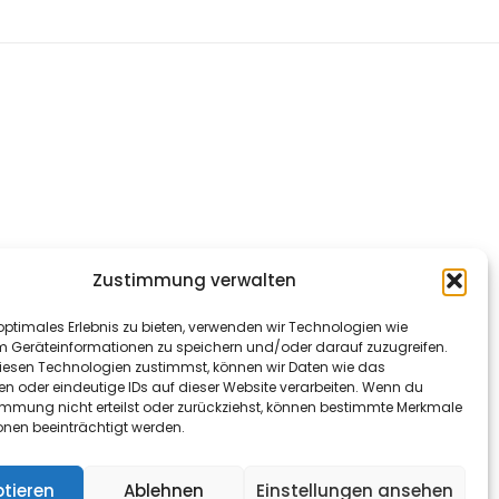
Zustimmung verwalten
optimales Erlebnis zu bieten, verwenden wir Technologien wie
m Geräteinformationen zu speichern und/oder darauf zuzugreifen.
esen Technologien zustimmst, können wir Daten wie das
en oder eindeutige IDs auf dieser Website verarbeiten. Wenn du
immung nicht erteilst oder zurückziehst, können bestimmte Merkmale
onen beeinträchtigt werden.
tieren
Ablehnen
Einstellungen ansehen