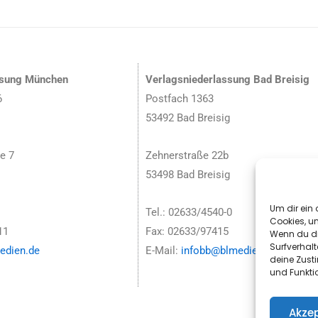
ssung München
Verlagsniederlassung Bad Breisig
6
Postfach 1363
53492 Bad Breisig
e 7
Zehnerstraße 22b
53498 Bad Breisig
Um dir ein 
Tel.: 02633/4540-0
Cookies, u
11
Fax: 02633/97415
Wenn du di
Surfverhalt
dien.de
E-Mail:
infobb@blmedien.de
deine Zust
und Funkti
Akzep