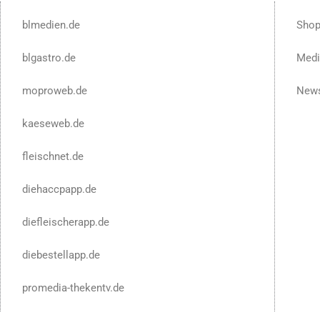
blmedien.de
Sho
blgastro.de
Medi
moproweb.de
News
kaeseweb.de
fleischnet.de
diehaccpapp.de
diefleischerapp.de
diebestellapp.de
promedia-thekentv.de