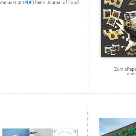
Manuskript (
PDF
) beim Journal of Food
Zum ePaper
anm