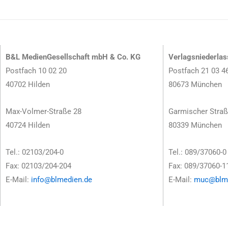
B&L MedienGesellschaft mbH & Co. KG
Verlagsniederla
Postfach 10 02 20
Postfach 21 03 4
40702 Hilden
80673 München
Max-Volmer-Straße 28
Garmischer Straß
40724 Hilden
80339 München
Tel.: 02103/204-0
Tel.: 089/37060-0
Fax: 02103/204-204
Fax: 089/37060-1
E-Mail:
info@blmedien.de
E-Mail:
muc@blme