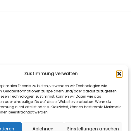
Zustimmung verwalten
optimales Erlebnis zu bieten, verwenden wir Technologien wie
m Geräteinformationen zu speichern und/oder darauf zuzugreifen.
esen Technologien zustimmst, können wir Daten wie das
en oder eindeutige IDs auf dieser Website verarbeiten. Wenn du
immung nicht erteilst oder zurückziehst, können bestimmte Merkmale
onen beeinträchtigt werden.
tieren
Ablehnen
Einstellungen ansehen