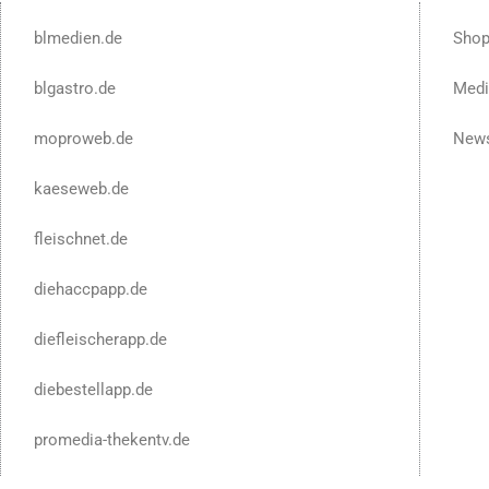
blmedien.de
Sho
blgastro.de
Medi
moproweb.de
News
kaeseweb.de
fleischnet.de
diehaccpapp.de
diefleischerapp.de
diebestellapp.de
promedia-thekentv.de