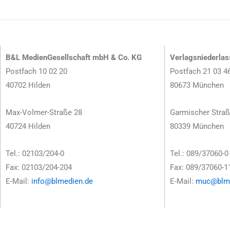
B&L MedienGesellschaft mbH & Co. KG
Verlagsniederla
Postfach 10 02 20
Postfach 21 03 4
40702 Hilden
80673 München
Max-Volmer-Straße 28
Garmischer Straß
40724 Hilden
80339 München
Tel.: 02103/204-0
Tel.: 089/37060-0
Fax: 02103/204-204
Fax: 089/37060-1
E-Mail:
info@blmedien.de
E-Mail:
muc@blme