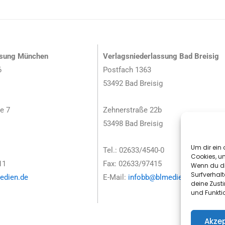
ssung München
Verlagsniederlassung Bad Breisig
6
Postfach 1363
53492 Bad Breisig
e 7
Zehnerstraße 22b
53498 Bad Breisig
Um dir ein 
Tel.: 02633/4540-0
Cookies, u
11
Fax: 02633/97415
Wenn du di
Surfverhalt
dien.de
E-Mail:
infobb@blmedien.de
deine Zust
und Funkti
Akzep