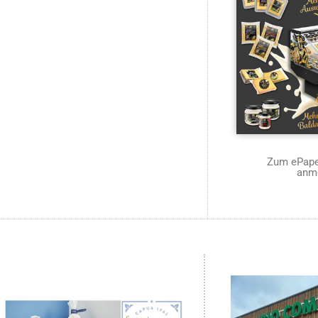
Zum ePaper
anm