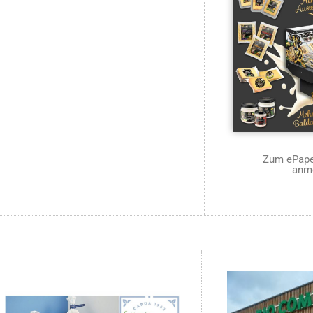
Zum ePaper
anm