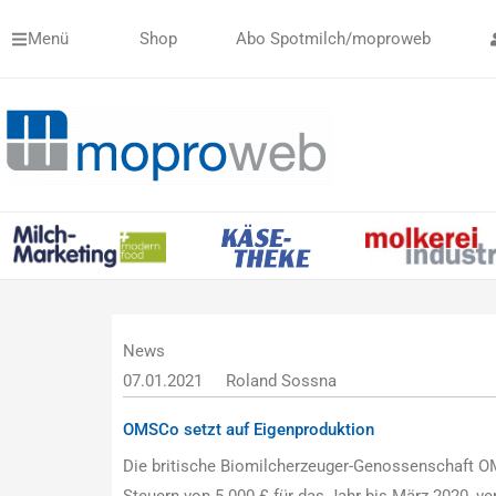
Zum
Menü
Shop
Abo Spotmilch/moproweb
Inhalt
springen
News
07.01.2021
Roland Sossna
OMSCo setzt auf Eigenproduktion
Die britische Biomilcherzeuger-Genossenschaft O
Steuern von 5.000 £ für das Jahr bis März 2020, ve