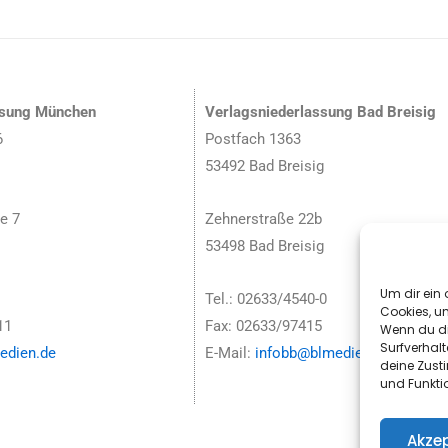
ssung München
Verlagsniederlassung Bad Breisig
6
Postfach 1363
53492 Bad Breisig
e 7
Zehnerstraße 22b
53498 Bad Breisig
Um dir ein 
Tel.: 02633/4540-0
Cookies, u
11
Fax: 02633/97415
Wenn du di
Surfverhalt
dien.de
E-Mail:
infobb@blmedien.de
deine Zust
und Funkti
Akzep