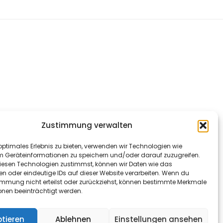
Zustimmung verwalten
optimales Erlebnis zu bieten, verwenden wir Technologien wie
m Geräteinformationen zu speichern und/oder darauf zuzugreifen.
esen Technologien zustimmst, können wir Daten wie das
en oder eindeutige IDs auf dieser Website verarbeiten. Wenn du
immung nicht erteilst oder zurückziehst, können bestimmte Merkmale
onen beeinträchtigt werden.
tieren
Ablehnen
Einstellungen ansehen