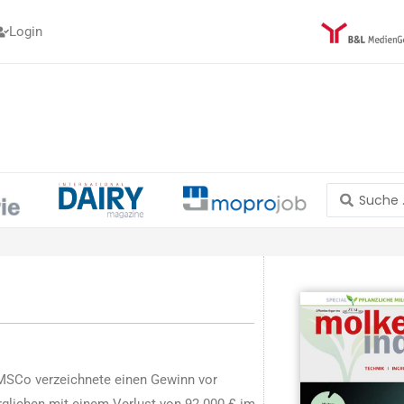
Login
Search
...
MSCo verzeichnete einen Gewinn vor
rglichen mit einem Verlust von 92.000 £ im