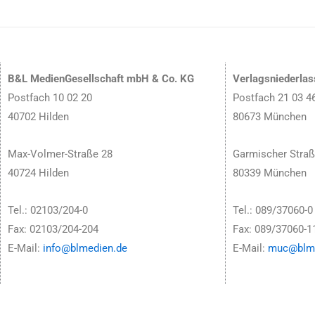
B&L MedienGesellschaft mbH & Co. KG
Verlagsniederla
Postfach 10 02 20
Postfach 21 03 4
40702 Hilden
80673 München
Max-Volmer-Straße 28
Garmischer Straß
40724 Hilden
80339 München
Tel.: 02103/204-0
Tel.: 089/37060-0
Fax: 02103/204-204
Fax: 089/37060-1
E-Mail:
info@blmedien.de
E-Mail:
muc@blme