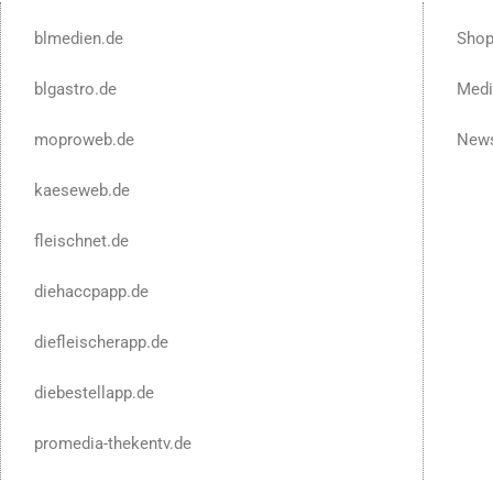
blmedien.de
Sho
blgastro.de
Medi
moproweb.de
News
kaeseweb.de
fleischnet.de
diehaccpapp.de
diefleischerapp.de
diebestellapp.de
promedia-thekentv.de