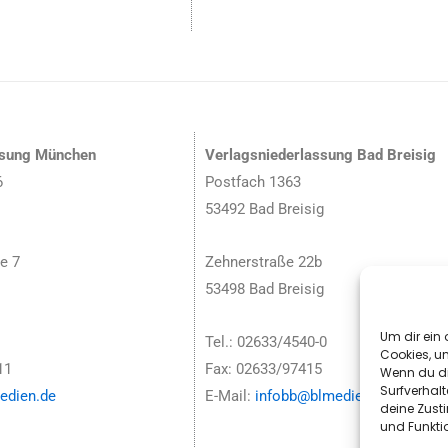
ssung München
Verlagsniederlassung Bad Breisig
6
Postfach 1363
53492 Bad Breisig
e 7
Zehnerstraße 22b
53498 Bad Breisig
Um dir ein 
Tel.: 02633/4540-0
Cookies, u
11
Fax: 02633/97415
Wenn du di
Surfverhalt
dien.de
E-Mail:
infobb@blmedien.de
deine Zust
und Funkti