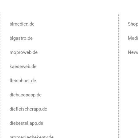
blmedien.de
Sho
blgastro.de
Medi
moproweb.de
News
kaeseweb.de
fleischnet.de
diehaccpapp.de
diefleischerapp.de
diebestellapp.de
promedia-thekentv.de