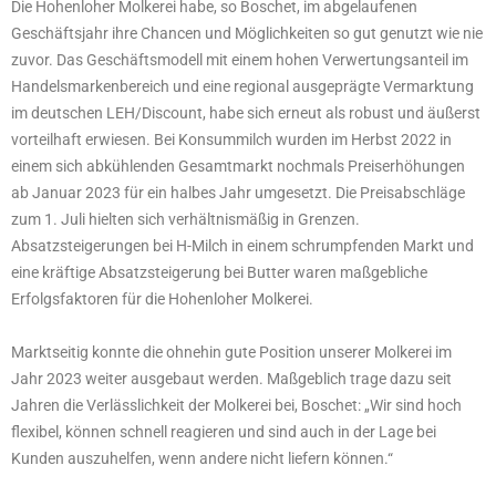
Die Hohenloher Molkerei habe, so Boschet, im abgelaufenen
Geschäftsjahr ihre Chancen und Möglichkeiten so gut genutzt wie nie
zuvor. Das Geschäftsmodell mit einem hohen Verwertungsanteil im
Handelsmarkenbereich und eine regional ausgeprägte Vermarktung
im deutschen LEH/Discount, habe sich erneut als robust und äußerst
vorteilhaft erwiesen. Bei Konsummilch wurden im Herbst 2022 in
einem sich abkühlenden Gesamtmarkt nochmals Preiserhöhungen
ab Januar 2023 für ein halbes Jahr umgesetzt. Die Preisabschläge
zum 1. Juli hielten sich verhältnismäßig in Grenzen.
Absatzsteigerungen bei H-Milch in einem schrumpfenden Markt und
eine kräftige Absatzsteigerung bei Butter waren maßgebliche
Erfolgsfaktoren für die Hohenloher Molkerei.
Marktseitig konnte die ohnehin gute Position unserer Molkerei im
Jahr 2023 weiter ausgebaut werden. Maßgeblich trage dazu seit
Jahren die Verlässlichkeit der Molkerei bei, Boschet: „Wir sind hoch
flexibel, können schnell reagieren und sind auch in der Lage bei
Kunden auszuhelfen, wenn andere nicht liefern können.“