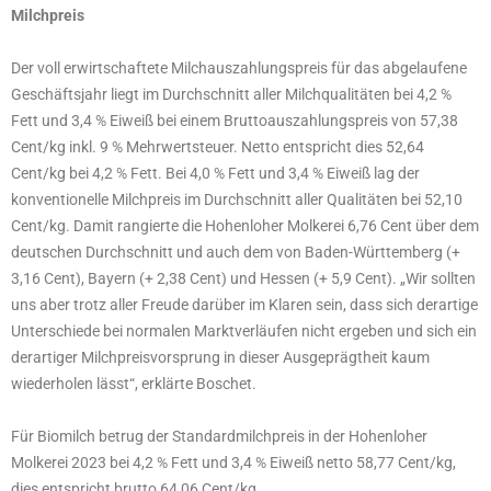
Milchpreis
Der voll erwirtschaftete Milchauszahlungspreis für das abgelaufene
Geschäftsjahr liegt im Durchschnitt aller Milchqualitäten bei 4,2 %
Fett und 3,4 % Eiweiß bei einem Bruttoauszahlungspreis von 57,38
Cent/kg inkl. 9 % Mehrwertsteuer. Netto entspricht dies 52,64
Cent/kg bei 4,2 % Fett. Bei 4,0 % Fett und 3,4 % Eiweiß lag der
konventionelle Milchpreis im Durchschnitt aller Qualitäten bei 52,10
Cent/kg. Damit rangierte die Hohenloher Molkerei 6,76 Cent über dem
deutschen Durchschnitt und auch dem von Baden-Württemberg (+
3,16 Cent), Bayern (+ 2,38 Cent) und Hessen (+ 5,9 Cent). „Wir sollten
uns aber trotz aller Freude darüber im Klaren sein, dass sich derartige
Unterschiede bei normalen Marktverläufen nicht ergeben und sich ein
derartiger Milchpreisvorsprung in dieser Ausgeprägtheit kaum
wiederholen lässt“, erklärte Boschet.
Für Biomilch betrug der Standardmilchpreis in der Hohenloher
Molkerei 2023 bei 4,2 % Fett und 3,4 % Eiweiß netto 58,77 Cent/kg,
dies entspricht brutto 64,06 Cent/kg.