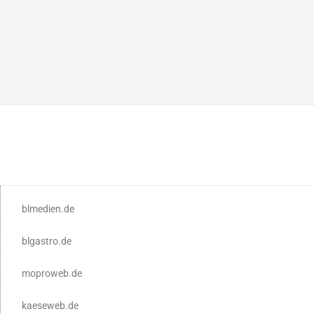
blmedien.de
blgastro.de
moproweb.de
kaeseweb.de