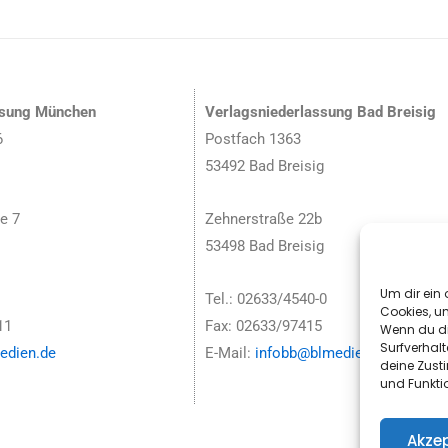
ssung München
Verlagsniederlassung Bad Breisig
6
Postfach 1363
53492 Bad Breisig
e 7
Zehnerstraße 22b
53498 Bad Breisig
Um dir ein 
Tel.: 02633/4540-0
Cookies, u
11
Fax: 02633/97415
Wenn du di
Surfverhalt
dien.de
E-Mail:
infobb@blmedien.de
deine Zust
und Funkti
Akzep