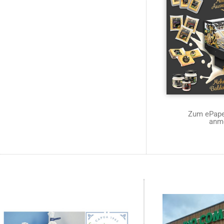
Zum ePaper
anm