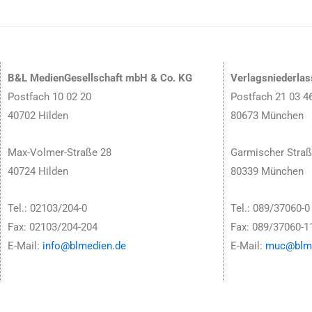
B&L MedienGesellschaft mbH & Co. KG
Verlagsniederla
Postfach 10 02 20
Postfach 21 03 4
40702 Hilden
80673 München
Max-Volmer-Straße 28
Garmischer Straß
40724 Hilden
80339 München
Tel.: 02103/204-0
Tel.: 089/37060-0
Fax: 02103/204-204
Fax: 089/37060-1
E-Mail:
info@blmedien.de
E-Mail:
muc@blme