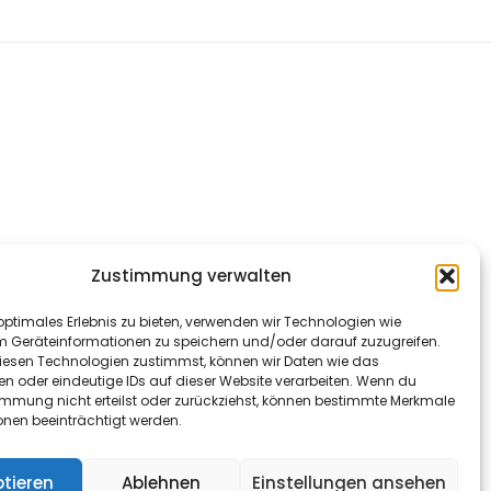
Zustimmung verwalten
optimales Erlebnis zu bieten, verwenden wir Technologien wie
m Geräteinformationen zu speichern und/oder darauf zuzugreifen.
esen Technologien zustimmst, können wir Daten wie das
en oder eindeutige IDs auf dieser Website verarbeiten. Wenn du
immung nicht erteilst oder zurückziehst, können bestimmte Merkmale
onen beeinträchtigt werden.
tieren
Ablehnen
Einstellungen ansehen