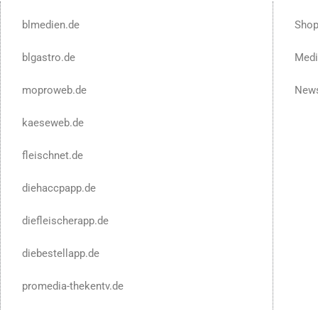
blmedien.de
Sho
blgastro.de
Medi
moproweb.de
News
kaeseweb.de
fleischnet.de
diehaccpapp.de
diefleischerapp.de
diebestellapp.de
promedia-thekentv.de