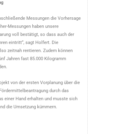
ng
bschließende Messungen die Vorhersage
chher-Messungen haben unsere
arung voll bestätigt, so dass auch der
en eintritt“, sagt Holfert. Die
lso zeitnah rentieren. Zudem können
ünf Jahren fast 85.000 Kilogramm
den.
ojekt von der ersten Vorplanung über die
 Fördermittelbeantragung durch das
us einer Hand erhalten und musste sich
 und die Umsetzung kümmern.