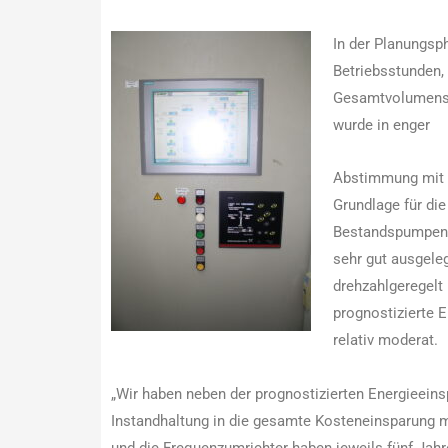
In der Planungsp
Betriebsstunden,
Gesamtvolumenst
wurde in enger
Abstimmung mit d
Grundlage für di
Bestandspumpen 
sehr gut ausgele
drehzahlgeregelt 
prognostizierte 
relativ moderat.
„Wir haben neben der prognostizierten Energieeins
Instandhaltung in die gesamte Kosteneinsparung 
und die Frequenzumrichter haben jeweils fünf Jah