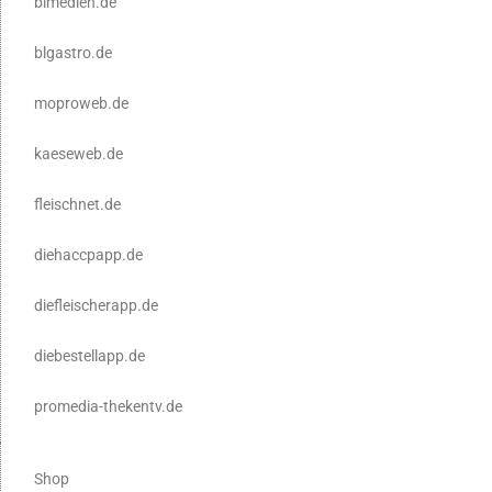
blmedien.de
blgastro.de
moproweb.de
kaeseweb.de
fleischnet.de
diehaccpapp.de
diefleischerapp.de
diebestellapp.de
promedia-thekentv.de
Shop