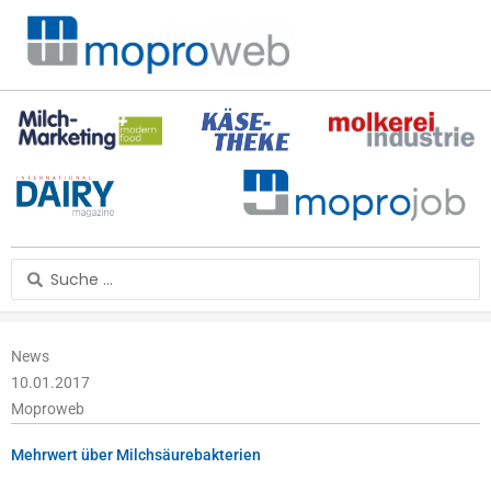
Zum
Inhalt
springen
Search
...
News
10.01.2017
Moproweb
Mehrwert über Milchsäurebakterien