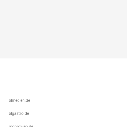
blmedien.de
blgastro.de
moproweb.de