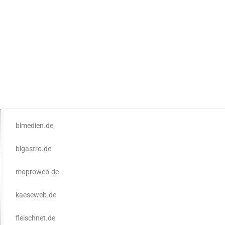
blmedien.de
blgastro.de
moproweb.de
kaeseweb.de
fleischnet.de