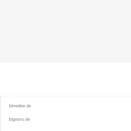
blmedien.de
blgastro.de