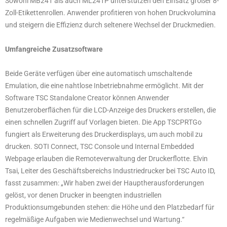
Sowohl MB241 als auch ML241P unterstützen den Einsatz großer 8-
Zoll-Etikettenrollen. Anwender profitieren von hohen Druckvolumina
und steigern die Effizienz durch seltenere Wechsel der Druckmedien.
Umfangreiche Zusatzsoftware
Beide Geräte verfügen über eine automatisch umschaltende
Emulation, die eine nahtlose Inbetriebnahme ermöglicht. Mit der
Software TSC Standalone Creator können Anwender
Benutzeroberflächen für die LCD-Anzeige des Druckers erstellen, die
einen schnellen Zugriff auf Vorlagen bieten. Die App TSCPRTGo
fungiert als Erweiterung des Druckerdisplays, um auch mobil zu
drucken. SOTI Connect, TSC Console und Internal Embedded
Webpage erlauben die Remoteverwaltung der Druckerflotte. Elvin
Tsai, Leiter des Geschäftsbereichs Industriedrucker bei TSC Auto ID,
fasst zusammen: „Wir haben zwei der Hauptherausforderungen
gelöst, vor denen Drucker in beengten industriellen
Produktionsumgebunden stehen: die Höhe und den Platzbedarf für
regelmäßige Aufgaben wie Medienwechsel und Wartung.“