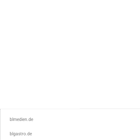
blmedien.de
blgastro.de