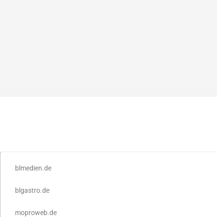
blmedien.de
blgastro.de
moproweb.de