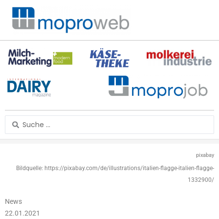
Zum
Inhalt
springen
Search
...
pixabay
Bildquelle: https://pixabay.com/de/illustrations/italien-flagge-italien-flagge-
1332900/
News
22.01.2021