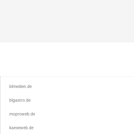
blmedien.de
blgastro.de
moproweb.de
kaeseweb.de