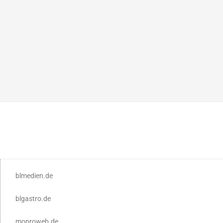
blmedien.de
blgastro.de
moproweb.de