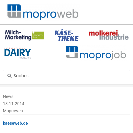
Zum
Inhalt
springen
Search
...
News
13.11.2014
Moproweb
kaeseweb.de