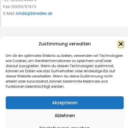
Fax: 02633/97415
E-Mail:
infobb@blmedien.de
Zustimmung verwalten
Um dir ein optimales Erlebnis zu bieten, verwenden wir Technologien
wie Cookies, um Geräteinformationen zu speichern und/oder
darauf zuzugreifen. Wenn du diesen Technologien zustimmst,
können wir Daten wie das Surfverhalten oder eindeutige IDs auf
dieser Website verarbeiten. Wenn du deine Zustimmung nicht
erteilst oder zurückziehst, können bestimmte Merkmale und
Funktionen beeinträchtigt werden.
© B&L MedienGesellschaft mbH & Co. KG
Akzeptieren
Made with ♥ by HLT GmbH & Co. KG
Ablehnen