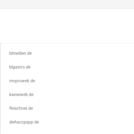
blmedien.de
blgastro.de
moproweb.de
kaeseweb.de
fleischnet.de
diehaccpapp.de